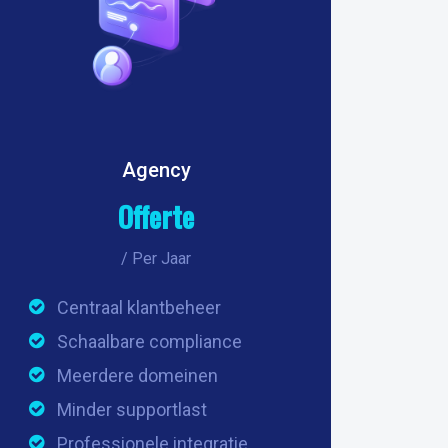
Agency
Offerte
/ Per Jaar
Centraal klantbeheer
Schaalbare compliance
Meerdere domeinen
Minder supportlast
Professionele integratie