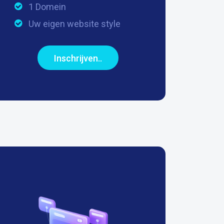
1 Domein
Uw eigen website style
Inschrijven..