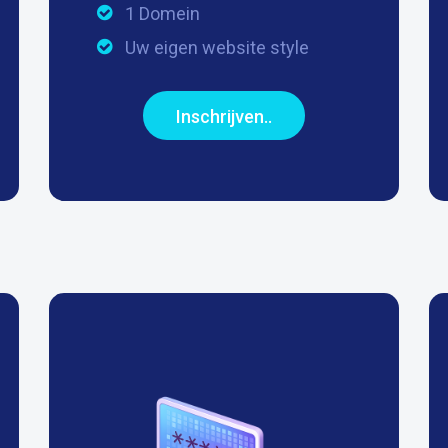
1 Domein
Uw eigen website style
Inschrijven..