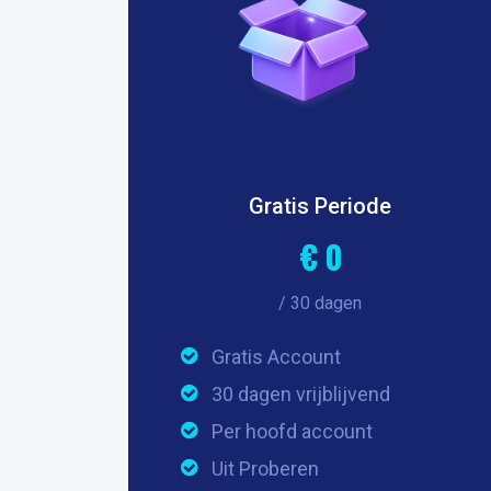
Gratis Periode
€ 0
/ 30 dagen
Gratis Account
30 dagen vrijblijvend
Per hoofd account
Uit Proberen