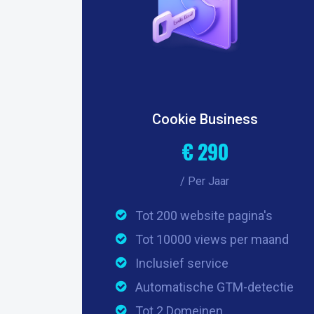
Cookie Business
€ 290
/ Per Jaar
Tot 200 website pagina's
Tot 10000 views per maand
Inclusief service
Automatische GTM-detectie
Tot 2 Domeinen