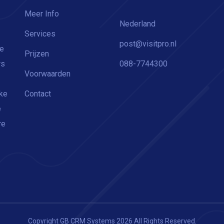
Meer Info
Nederland
Services
post@visitpro.nl
ge
Prijzen
rs
088-7744300
Voorwaarden
jke
Contact
e
re
Copyright GB CRM Systems 2026 All Rights Reserved.