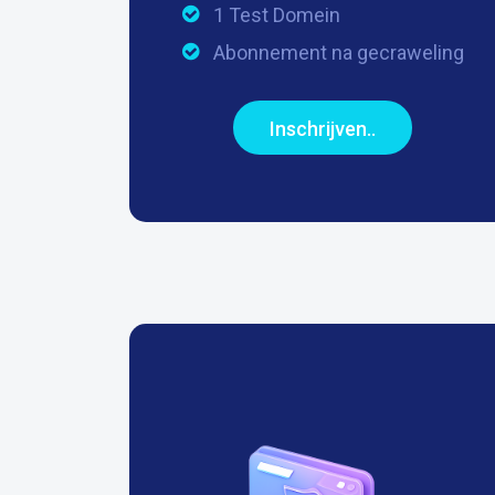
1 Test Domein
Abonnement na gecraweling
Inschrijven..