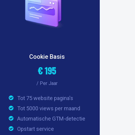
Cookie Basis
€ 195
/ Per Jaar
Tot 75 website pagina's
Tot 5000 views per maand
Automatische GTM-detectie
Opstart service