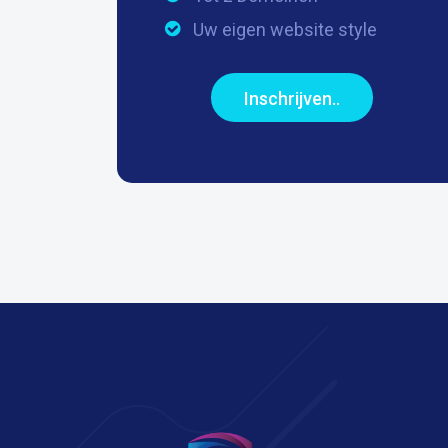
Uw eigen website style
Inschrijven..