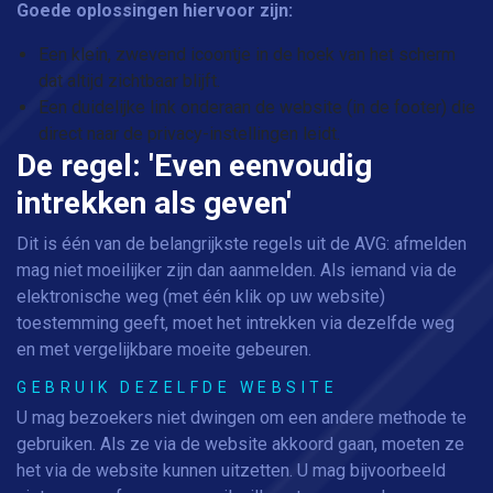
Goede oplossingen hiervoor zijn:
Een klein, zwevend icoontje in de hoek van het scherm
dat altijd zichtbaar blijft.
Een duidelijke link onderaan de website (in de footer) die
direct naar de privacy-instellingen leidt.
De regel: 'Even eenvoudig
intrekken als geven'
Dit is één van de belangrijkste regels uit de AVG: afmelden
mag niet moeilijker zijn dan aanmelden. Als iemand via de
elektronische weg (met één klik op uw website)
toestemming geeft, moet het intrekken via dezelfde weg
en met vergelijkbare moeite gebeuren.
GEBRUIK DEZELFDE WEBSITE
U mag bezoekers niet dwingen om een andere methode te
gebruiken. Als ze via de website akkoord gaan, moeten ze
het via de website kunnen uitzetten. U mag bijvoorbeeld