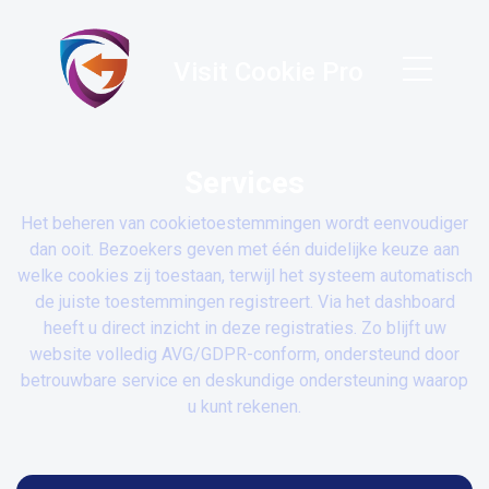
Visit Cookie Pro
Services
Het beheren van cookietoestemmingen wordt eenvoudiger
dan ooit. Bezoekers geven met één duidelijke keuze aan
welke cookies zij toestaan, terwijl het systeem automatisch
de juiste toestemmingen registreert. Via het dashboard
heeft u direct inzicht in deze registraties. Zo blijft uw
website volledig AVG/GDPR-conform, ondersteund door
betrouwbare service en deskundige ondersteuning waarop
u kunt rekenen.