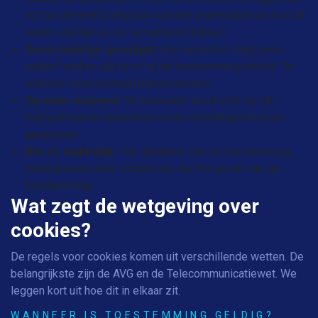
de toestemming altijd kan worden ingetrokken en hoe dit
werkt, vóórdat ze op 'accepteren' klikken.
Geen nadelige gevolgen:
Een bezoeker mag geen
nadeel hebben als hij of zij de toestemming intrekt. De
website moet normaal blijven werken.
Op ieder moment:
De bezoeker moet zich op elk
moment kunnen bedenken en de instellingen kunnen
aanpassen.
Net zo makkelijk:
Het intrekken van de toestemming
moet precies even simpel zijn als het geven van de
toestemming.
Wat zegt de wetgeving over
cookies?
De regels voor cookies komen uit verschillende wetten. De
belangrijkste zijn de AVG en de Telecommunicatiewet. We
leggen kort uit hoe dit in elkaar zit.
WANNEER IS TOESTEMMING GELDIG?